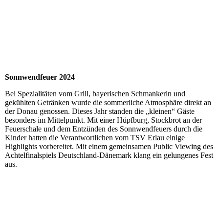
IMG_4431
image_67145729
Sonnwendfeuer 2024
Bei Spezialitäten vom Grill, bayerischen Schmankerln und
gekühlten Getränken wurde die sommerliche Atmosphäre direkt an
der Donau genossen. Dieses Jahr standen die „kleinen“ Gäste
besonders im Mittelpunkt. Mit einer Hüpfburg, Stockbrot an der
Feuerschale und dem Entzünden des Sonnwendfeuers durch die
Kinder hatten die Verantwortlichen vom TSV Erlau einige
Highlights vorbereitet. Mit einem gemeinsamen Public Viewing des
Achtelfinalspiels Deutschland-Dänemark klang ein gelungenes Fest
aus.