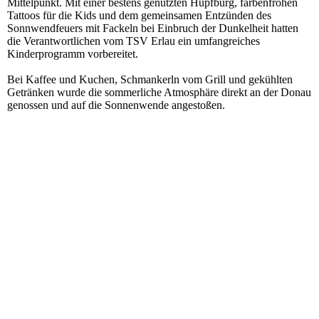
Mittelpunkt. Mit einer bestens genutzten Hüpfburg, farbenfrohen
Tattoos für die Kids und dem gemeinsamen Entzünden des
Sonnwendfeuers mit Fackeln bei Einbruch der Dunkelheit hatten
die Verantwortlichen vom TSV Erlau ein umfangreiches
Kinderprogramm vorbereitet.
Bei Kaffee und Kuchen, Schmankerln vom Grill und gekühlten
Getränken wurde die sommerliche Atmosphäre direkt an der Donau
genossen und auf die Sonnenwende angestoßen.
image_67228161
image_123650291(14)
image_123650291(13)
IMG_4418
image_123650291(15)
image_67228161(1)
image_123650291(16)