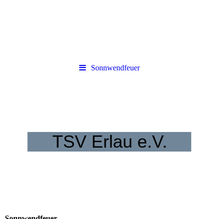
Sonnwendfeuer
TSV Erlau e.V.
wie geht der Untertitel weg?
Sonnwendfeuer.